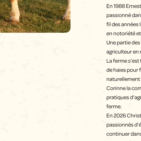
En 1988 Ernest 
passionné dans
fil des années
en notoriété e
Une partie des
agriculteur en
La ferme s’est 
de haies pour f
naturellement 
Corinne la com
pratiques d’agr
ferme.
En 2026 Christ
passionnés d’él
continuer dans 