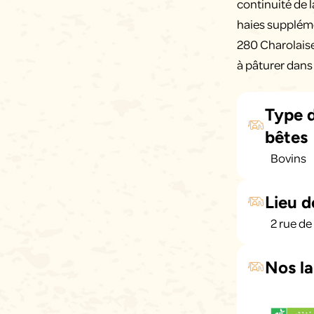
continuité de l
haies suppléme
280 Charolais
à pâturer dans 
Type 
bêtes
Bovins
Lieu d
2 rue d
Nos la